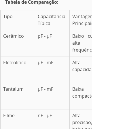
Tabela de Comparação:
Tipo
Capacitância 
Vantagens 
Típica
Principais
Cerâmico
pF - μF
Baixo custo, 
alta 
frequência
Eletrolítico
μF - mF
Alta 
capacidade
Tantalum
μF - mF
Baixa ESR, 
compacto
Filme
nF - μF
Alta 
precisão, 