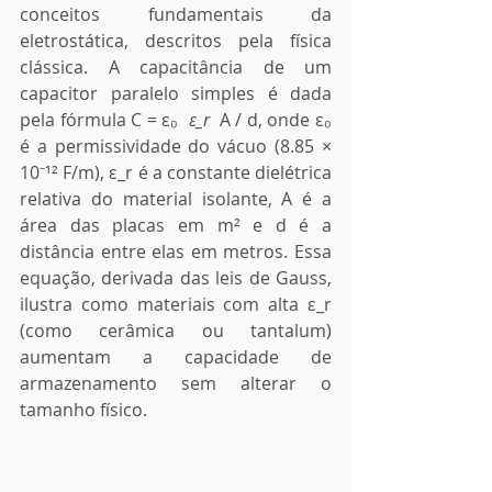
conceitos fundamentais da 
eletrostática, descritos pela física 
clássica. A capacitância de um 
capacitor paralelo simples é dada 
pela fórmula C = ε₀ 
 ε_r 
 A / d, onde ε₀ 
é a permissividade do vácuo (8.85 × 
10⁻¹² F/m), ε_r é a constante dielétrica 
relativa do material isolante, A é a 
área das placas em m² e d é a 
distância entre elas em metros. Essa 
equação, derivada das leis de Gauss, 
ilustra como materiais com alta ε_r 
(como cerâmica ou tantalum) 
aumentam a capacidade de 
armazenamento sem alterar o 
tamanho físico.