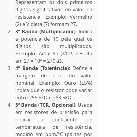
Representam os dois primeiros 
dígitos significativos do valor da 
resistência. Exemplo: Vermelho 
(2) e Violeta (7) formam 27.
3ª Banda (Multiplicador)
: Indica 
a potência de 10 pela qual os 
dígitos são multiplicados. 
Exemplo: Amarelo (×10⁴) resulta 
em 27 × 10⁴ = 270kΩ.
4ª Banda (Tolerância)
: Define a 
margem de erro do valor 
nominal. Exemplo: Ouro (±5%) 
indica que o resistor pode variar 
entre 256.5kΩ e 283.5kΩ.
5ª Banda (TCR, Opcional)
: Usada 
em resistores de precisão para 
indicar o coeficiente de 
temperatura de resistência, 
medido em ppm/°C (partes por 