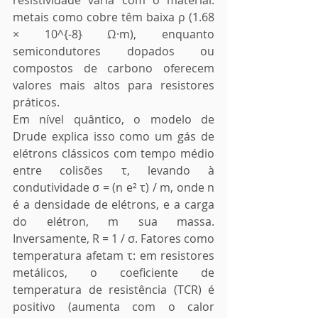
resistividade varia com o material: 
metais como cobre têm baixa ρ (1.68 
× 10^{-8} Ω·m), enquanto 
semicondutores dopados ou 
compostos de carbono oferecem 
valores mais altos para resistores 
práticos.
Em nível quântico, o modelo de 
Drude explica isso como um gás de 
elétrons clássicos com tempo médio 
entre colisões τ, levando à 
condutividade σ = (n e² τ) / m, onde n 
é a densidade de elétrons, e a carga 
do elétron, m sua massa. 
Inversamente, R = 1 / σ. Fatores como 
temperatura afetam τ: em resistores 
metálicos, o coeficiente de 
temperatura de resistência (TCR) é 
positivo (aumenta com o calor 