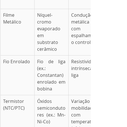
Filme 
Níquel-
Condução 
Metálico
cromo 
metálica 
evaporado 
com 
em 
espalhament
substrato 
o controlado
cerâmico
Fio Enrolado
Fio de liga 
Resistividade 
(ex.: 
intrínseca da 
Constantan) 
liga
enrolado em 
bobina
Termistor 
Óxidos 
Variação de 
(NTC/PTC)
semiconduto
mobilidade 
res (ex.: Mn-
com 
Ni-Co)
temperatura 