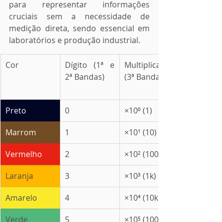
para representar informações 
cruciais sem a necessidade de 
medição direta, sendo essencial em 
laboratórios e produção industrial.
Cor
Dígito (1ª e 
Multiplicador 
2ª Bandas)
(3ª Banda)
Preto
0
×10⁰ (1)
Marrom
1
×10¹ (10)
Vermelho
2
×10² (100)
Laranja
3
×10³ (1k)
Amarelo
4
×10⁴ (10k)
Verde
5
×10⁵ (100k)