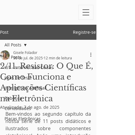
Post
Registre-se
All Posts
Gisele Folador
All Posts
30 de jul. de 2025
12 min de leitura
2/11. Resistor: O Que É,
IoT - Internet das Coisas
Como Funciona e
Jigas de Teste
Aplicações Científicas
Inteligência Artificial
na Eletrônica
Robótica
Atualizado:
7 de ago. de 2025
Curiosidades
Bem-vindos ao segundo capítulo da 
Placas Eletrônicas
nossa série de 11 posts didáticos e 
ilustrados sobre componentes 