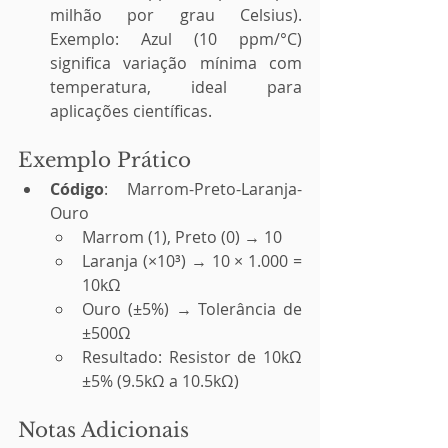
milhão por grau Celsius). 
Exemplo: Azul (10 ppm/°C) 
significa variação mínima com 
temperatura, ideal para 
aplicações científicas.
Exemplo Prático
Código
: Marrom-Preto-Laranja-
Ouro
Marrom (1), Preto (0) → 10
Laranja (×10³) → 10 × 1.000 = 
10kΩ
Ouro (±5%) → Tolerância de 
±500Ω
Resultado: Resistor de 10kΩ 
±5% (9.5kΩ a 10.5kΩ)
Notas Adicionais