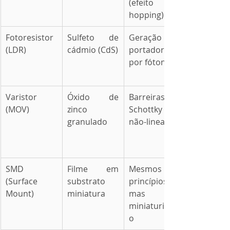
(efeito 
hopping)
Fotoresistor 
Sulfeto de 
Geração de 
(LDR)
cádmio (CdS)
portadores 
por fótons
Varistor 
Óxido de 
Barreiras 
(MOV)
zinco 
Schottky 
granulado
não-lineares
SMD 
Filme em 
Mesmos 
(Surface 
substrato 
princípios, 
Mount)
miniatura
mas 
miniaturizad
o