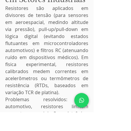
Resistores são aplicados em 
divisores de tensão (para sensores 
em aeroespacial, medindo altitude 
via pressão), pull-up/pull-down em 
lógica digital (evitando estados 
flutuantes em microcontroladores 
automotivos) e filtros RC (atenuando 
ruído em dispositivos médicos). Em 
física experimental, resistores 
calibrados medem correntes em 
acelerômetros ou termômetros de 
resistência (RTDs, baseados em 
variação TCR de platina).
Problemas resolvidos: Em 
automotivo, resistores limitam 
corrente em injeção eletrônica, 
reduzindo falhas por EMI; em 
aeroespacial, termistores monitoram 