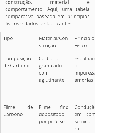
construção, material e 
comportamento. Aqui, uma tabela 
comparativa baseada em princípios 
físicos e dados de fabricantes:
Tipo
Material/Con
Princípio 
strução
Físico
Composição 
Carbono 
Espalhament
de Carbono
granulado 
o por 
com 
impurezas 
aglutinante
amorfas
Filme de 
Filme fino 
Condução 
Carbono
depositado 
em camada 
por pirólise
semiconduto
ra