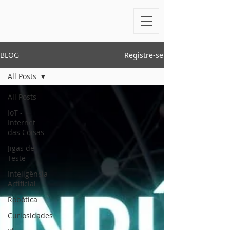
BLOG
Registre-se
All Posts
All Posts
IoT -
Internet
das Coisas
Jigas de
Teste
Inteligência
Artificial
Robótica
Curiosidades