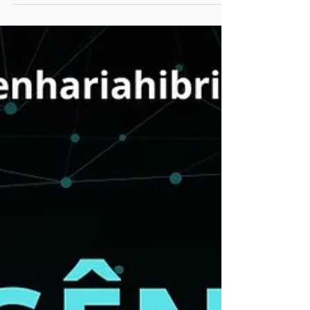
20 de dez. de 2023
2 min de leitura
Os Bastidores da
Inteligência Artificial: A
Tecnologia por Trás do
Chat GPT