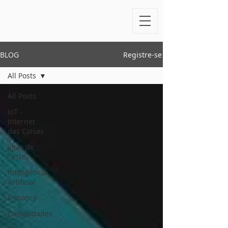
BLOG
Registre-se
All Posts
All Posts
IoT -
Internet
das Coisas
Jigas de
Teste
Inteligência
Artificial
Robótica
Curiosidades