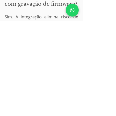
com gravação de firmware?
Sim. A integração elimina risco de 
firmware incorreto e garante 
rastreabilidade por unidade.
4. IA reduz tempo de teste?
Sim. Ao otimizar roteamento e 
decisões automáticas, o tempo de 
ciclo pode reduzir significativamente.
Engenharia Híbrida: 
Teste, Medição e 
Qualidade