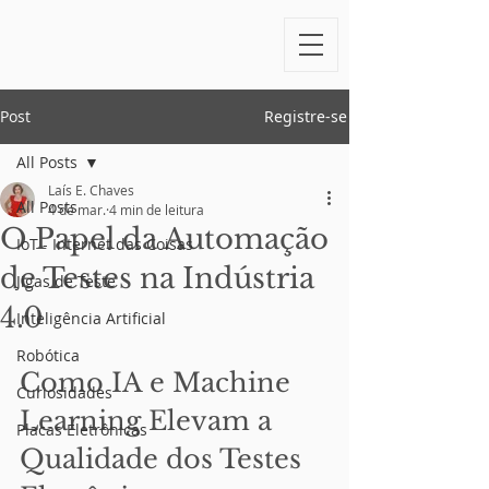
Post
Registre-se
All Posts
Laís E. Chaves
All Posts
4 de mar.
4 min de leitura
O Papel da Automação
IoT - Internet das Coisas
de Testes na Indústria
Jigas de Teste
4.0
Inteligência Artificial
Robótica
Como IA e Machine 
Curiosidades
Learning Elevam a 
Placas Eletrônicas
Qualidade dos Testes 