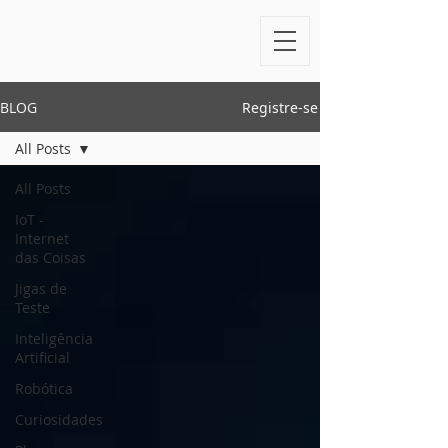
BLOG
Registre-se
All Posts
All Posts
IoT -
Internet
das Coisas
Jigas de
Teste
Inteligência
Artificial
Robótica
Curiosidades