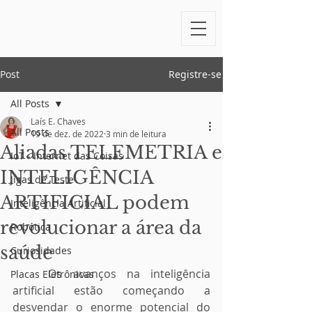
Post
Registre-se
All Posts
Laís E. Chaves
All Posts
19 de dez. de 2022
3 min de leitura
Aliadas TELEMETRIA e
IoT - Internet das Coisas
INTELIGÊNCIA
Jigas de Teste
ARTIFICIAL podem
Inteligência Artificial
revolucionar a área da
Robótica
saúde
Curiosidades
	Os avanços na inteligência 
Placas Eletrônicas
artificial estão começando a 
desvendar o enorme potencial do 