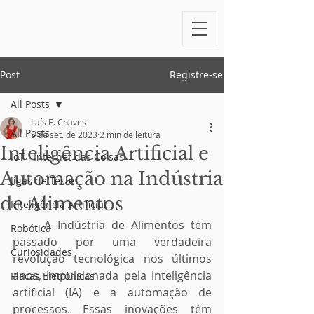
Post
Registre-se
All Posts
Laís E. Chaves
All Posts
5 de set. de 2023
2 min de leitura
Inteligência Artificial e
IoT - Internet das Coisas
Automação na Indústria
Jigas de Teste
de Alimentos
Inteligência Artificial
	A Indústria de Alimentos tem 
Robótica
passado por uma verdadeira 
Curiosidades
revolução tecnológica nos últimos 
anos, impulsionada pela inteligência 
Placas Eletrônicas
artificial (IA) e a automação de 
processos. Essas inovações têm 