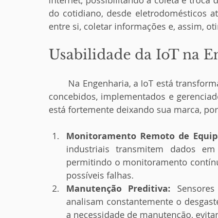
internet, possibilitando a coleta e troca 
do cotidiano, desde eletrodomésticos a
entre si, coletar informações e, assim, o
Usabilidade da IoT na E
	Na Engenharia, a IoT está transformando radicalmente a forma como projetos são 
concebidos, implementados e gerenciado
está fortemente deixando sua marca, por
Monitoramento Remoto de Equip
industriais transmitem dados em
permitindo o monitoramento contínu
possíveis falhas.
Manutenção Preditiva:
 Sensores
analisam constantemente o desgaste 
a necessidade de manutenção, evita