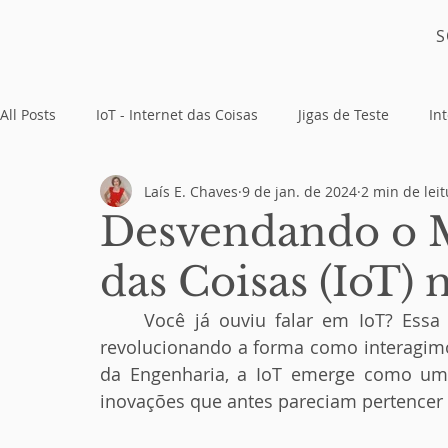
S
All Posts
IoT - Internet das Coisas
Jigas de Teste
Int
Laís E. Chaves
9 de jan. de 2024
2 min de leit
Placas Eletrônicas
Desvendando o M
das Coisas (IoT)
	Você já ouviu falar em IoT? Essa sigla, que significa Internet das Coisas, está 
revolucionando a forma como interagim
da Engenharia, a IoT emerge como uma 
inovações que antes pareciam pertencer a