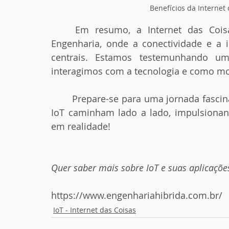
Benefícios da Internet
	Em resumo, a Internet das Coisas está moldando um novo paradigma na 
Engenharia, onde a conectividade e a 
centrais. Estamos testemunhando u
interagimos com a tecnologia e como m
	Prepare-se para uma jornada fascinante rumo a um futuro onde a Engenharia e a 
IoT caminham lado a lado, impulsionan
em realidade!
Quer saber mais sobre IoT e suas aplicações
https://www.engenhariahibrida.com.br/
IoT - Internet das Coisas