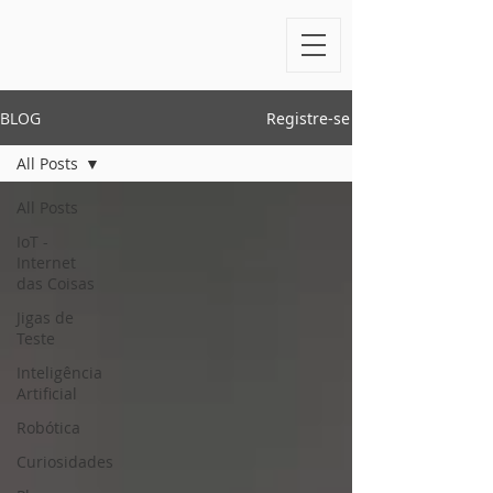
BLOG
Registre-se
All Posts
All Posts
IoT -
Internet
das Coisas
Jigas de
Teste
Inteligência
Artificial
Robótica
Curiosidades