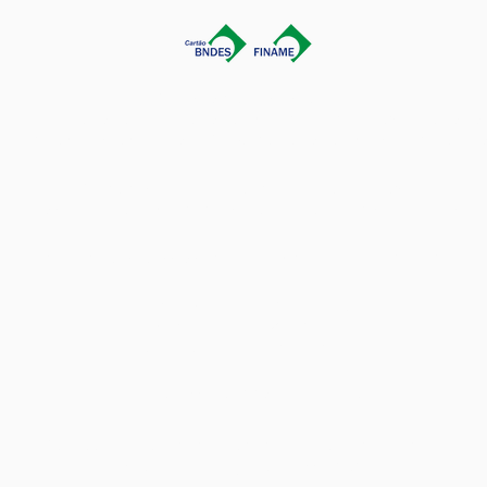
Somos especialistas em:
Bancada de Teste
|
Jiga de Teste
|
Controlador Universal de Testes
tador de Cabos e Chicotes
|
Software de Teste
|
Consultoria em Te
Sobre Nós
|
Política de Privacidade
|
Folders
Acessibilidade W3C
|
Normas Regulamentadoras
|
Manuais
Híbrida Projetos e Assessoria Ltda • CNPJ: 29.350.201/0001-09
R. Francisco Rocha, 198 - Batel
Curitiba - PR, 80420-130
Atendimento com hora marcada
Avalie nossa empresa no Google
Seu feedback é importante para a Engenharia Híbrida.
Poste uma avaliação em nosso perfil.