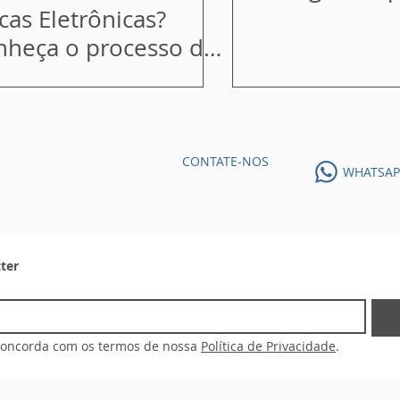
automatizad
cas Eletrônicas?
produtos
nheça o processo de
ntagem
CONTATE-NOS
ale Conosco
WHATSAP
ter
 concorda com os termos de nossa 
Política de Privacidade
.