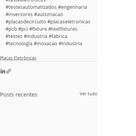
#testesautomatizados
#engenharia
#inversores
#automacao
#placasdecircuito
#placaseletronicas
#pcb
#pci
#fixture
#textfixtures
#testes
#industria
#fabrica
#tecnologia
#inovacao
#industria
Placas Eletrônicas
Posts recentes
Ver tudo