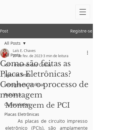
Post
Registre-se
All Posts
Laís E. Chaves
All Posts
27 de fev. de 2023
3 min de leitura
Como são feitas as
IoT - Internet das Coisas
Placas Eletrônicas?
Jigas de Teste
Conheça o processo de
Inteligência Artificial
montagem
Robótica
Montagem de PCI
Curiosidades
Placas Eletrônicas
	As placas de circuito impresso 
eletrônico (PCIs), são amplamente 