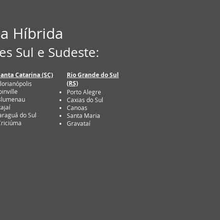
a Híbrida
es Sul e Sudeste:
Santa Catarina (SC)
Rio Grande do Sul
(RS)
lorianópolis
oinville
Porto Alegre
Blumenau
Caxias do Sul
tajaí
Canoas
araguá do Sul
Santa Maria
Criciúma
Gravataí