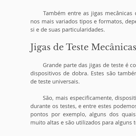
	Também entre as jigas mecânicas de teste, há diferenças consideráveis, existem 
nos mais variados tipos e formatos, dep
si e de suas particularidades.
Jigas de Teste Mecânicas
	Grande parte das jigas de teste é composta por dispositivos mecânicos de teste e 
dispositivos de dobra. Estes são tamb
de teste universais.
	São, mais especificamente, dispositivos de fixação que mantêm os itens no lugar 
durante os testes, e entre estes podemo
pontos por exemplo, alguns dos quais 
muito altas e são utilizados para alguns 