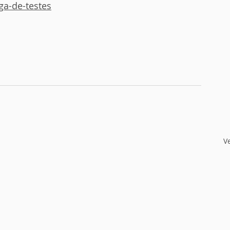
ga-de-testes
V