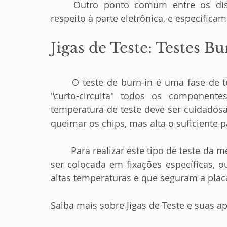
	Outro ponto comum entre os dispositivos de teste e os testes térmicos diz 
respeito à parte eletrônica, e especificam
Jigas de Teste: Testes Bu
	O teste de burn-in é uma fase de teste de uma placa eletrônica. É um teste que 
"curto-circuita" todos os componente
temperatura de teste deve ser cuidadosa
queimar os chips, mas alta o suficiente p
	Para realizar este tipo de teste da melhor maneira possível, a placa eletrônica deve 
ser colocada em fixações específicas, ou
altas temperaturas e que seguram a placa
Saiba mais sobre Jigas de Teste e suas a