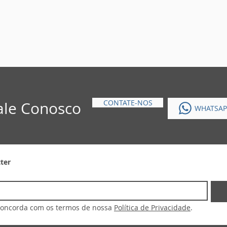
CONTATE-NOS
ale Conosco
WHATSAP
ste (Gigas de
Gigas de Teste - Jigas de
ter
a Inversores de
Teste significado, o que
a
são e para que servem
 concorda com os termos de nossa 
Política de Privacidade
.