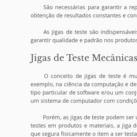
	São necessárias para garantir a reprodução das condições padrão, permitindo a 
obtenção de resultados constantes e conf
	As jigas de teste são indispensáveis nas indústrias e nas empresas que querem 
garantir qualidade e padrão nos produto
Jigas de Teste Mecânicas
	O conceito de jigas de teste é muito amplo e difundido, é muito comum, por 
exemplo, na ciência da computação e de
tipo particular de software e/ou um con
um sistema de computador com condiçõe
	Porém, as jigas de teste podem ser utilizadas nas mais diversas áreas. Quanto aos 
testes em produtos e materiais, a jiga 
que segura fisicamente o item a ser testa