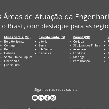
is Áreas de Atuação da Engenhari
 Brasil, com destaque para as regiõ
Minas Gerais (MG)
Espírito Santo (ES)
Paraná (PR)
Belo Horizonte
Vitória
Curitiba
F
Contagem
Serra
São José dos Pinhais
J
Betim
Vila Velha
Araucária
Ipatinga
Cariacica
Londrina
I
Santa Rita do Sapucaí
Maringá
J
Uberlândia
Pato Branco
Juiz de Fora
Siga-nos nas redes sociais