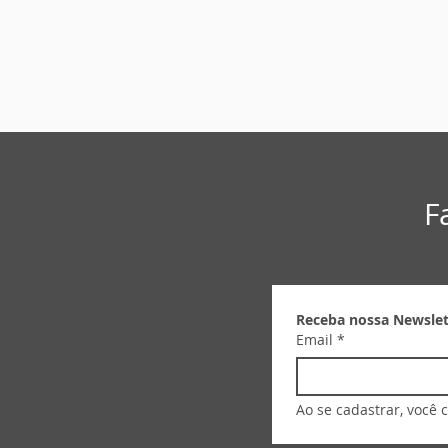
F
Jiga de Teste (Giga de
Jigas de Te
Receba nossa Newslet
Teste) equipamentos
Teste) par
Email
*
inteligentes para testes
Frequênci
automatizado de
produtos
Ao se cadastrar, você