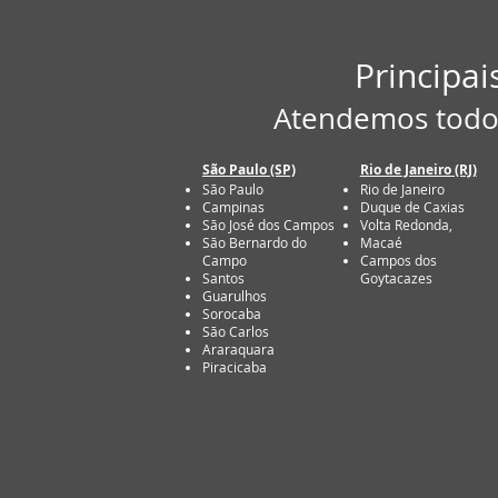
Principa
Atendemos todo o
São Paulo (SP)
Rio de Janeiro (RJ)
São Paulo
Rio de Janeiro
Campinas
Duque de Caxias
São José dos Campos
Volta Redonda,
São Bernardo do
Macaé
Campo
Campos dos
Santos
Goytacazes
Guarulhos
Sorocaba
São Carlos
Araraquara
Piracicaba