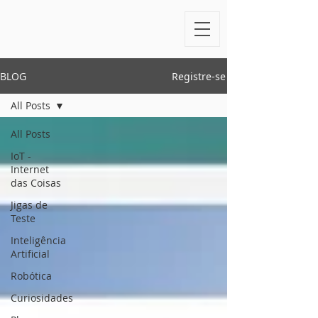
BLOG
Registre-se
All Posts
All Posts
IoT -
Internet
das Coisas
Jigas de
Teste
Inteligência
Artificial
Robótica
Curiosidades