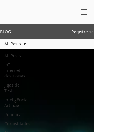
BLOG
Registre-se
All Posts
All Posts
IoT -
Internet
das Coisas
Jigas de
Teste
Inteligência
Artificial
Robótica
Curiosidades