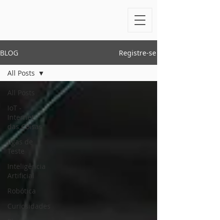
BLOG
Registre-se
All Posts
All Posts
IoT -
Internet
das Coisas
Jigas de
Teste
Inteligência
Artificial
Robótica
Curiosidades