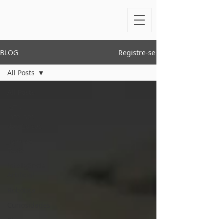
BLOG
Registre-se
All Posts
All Posts
IoT -
Internet
das Coisas
Jigas de
Teste
Inteligência
Artificial
Robótica
Curiosidades