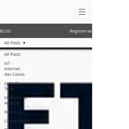
BLOG
Registre-se
All Posts
All Posts
IoT -
Internet
das Coisas
Jigas de
Teste
Inteligência
Artificial
Robótica
Curiosidades