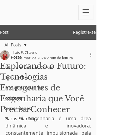
Post
Registre-se
All Posts
Laís E. Chaves
All Posts
27 de mar. de 2024
2 min de leitura
Explorando o Futuro:
IoT - Internet das Coisas
Tecnologias
Jigas de Teste
Emergentes de
Inteligência Artificial
Engenharia que Você
Robótica
Precisa Conhecer
Curiosidades
	A engenharia é uma área 
Placas Eletrônicas
dinâmica e inovadora, 
constantemente impulsionada pela 