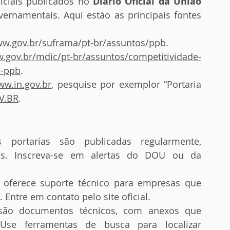
ciais publicados no 
Diário Oficial da União 
ernamentais. Aqui estão as principais fontes 
ww.gov.br/suframa/pt-br/assuntos/ppb
.
w.gov.br/mdic/pt-br/assuntos/competitividade-
o-ppb
.
w.in.gov.br
, pesquise por exemplor “Portaria 
V.BR
.
 portarias são publicadas regularmente, 
as. Inscreva-se em alertas do DOU ou da 
oferece suporte técnico para empresas que 
Entre em contato pelo site oficial.
 são documentos técnicos, com anexos que 
se ferramentas de busca para localizar 