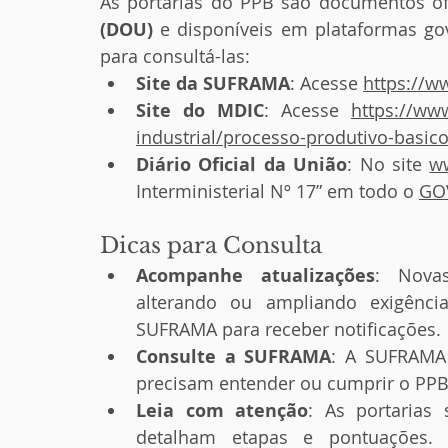
As portarias do PPB são documentos ofi
(DOU)
 e disponíveis em plataformas gov
para consultá-las:
Site da SUFRAMA
: Acesse 
https://w
Site do MDIC
: Acesse 
https://ww
industrial/processo-produtivo-basic
Diário Oficial da União
: No site 
ww
Interministerial Nº 17” em todo o 
GO
Dicas para Consulta
Acompanhe atualizações
: Novas
alterando ou ampliando exigênci
SUFRAMA para receber notificações.
Consulte a SUFRAMA
: A SUFRAMA 
precisam entender ou cumprir o PPB. 
Leia com atenção
: As portarias
detalham etapas e pontuações. U