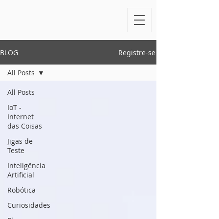
BLOG
Registre-se
All Posts
All Posts
IoT -
Internet
das Coisas
Jigas de
Teste
Inteligência
Artificial
Robótica
Curiosidades